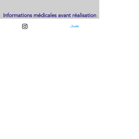
Informations médicales avant réalisation
d'une médialisation de la corde vocale
par injection :
Informations médicales avant réalisation
Télécharger la fiche
d'une intervention de médialisation de la
corde vocale par thyroplastie :
Télécharger la fiche